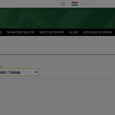
MAGYAR
S
SZAKOSZTÁLYOK
MECCSCENTER
KLUB
SZOLGÁLTATÁSOK
UM
olsó 1 hónap