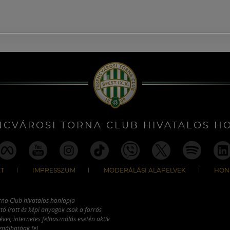
NCVÁROSI TORNA CLUB HIVATALOS H
T
IMPRESSZUM
MODERÁLÁSI ALAPELVEK
HON
rna Club hivatalos honlapja
tó írott és képi anyagok csak a forrás
vel, internetes felhasználás esetén aktív
ználhatóak fel.