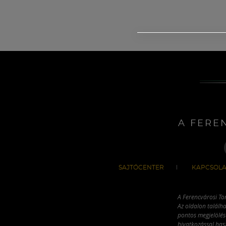
A FERE
SAJTÓCENTER
KAPCSOLA
A Ferencvárosi To
Az oldalon találha
pontos megjelölésé
hivatkozással has