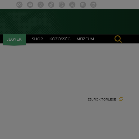
SHOP
KÖZÖSSÉG
MÚZEUM
JEGYEK
SZŰRŐK TÖRLÉSE