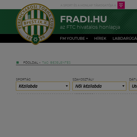
FRADI.HU
az FTC hivatalos honlapja
FM YOUTUBE +
HÍREK
LABDARÚGÁ
FŐOLDAL
»
TAG: BEJELENTÉS
SPORTÁG
SZAKOSZTÁLY
DÁT
Kézilabda
Női kézilabda
Ut