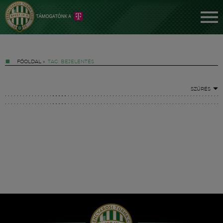
FŐOLDAL
»
TAG: BEJELENTÉS
SZŰRÉS
Jegyek
FM YouTube +
Hírek