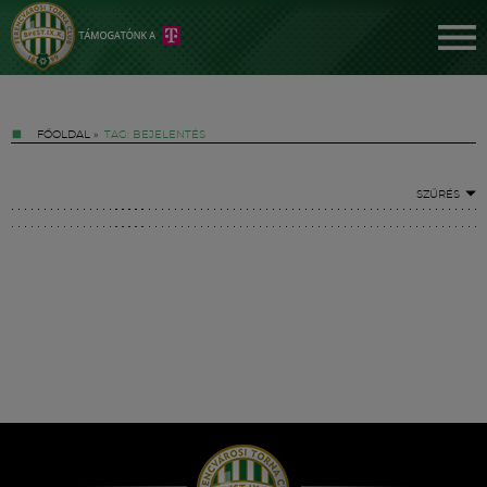
FŐOLDAL
»
TAG: BEJELENTÉS
SZŰRÉS
Jegyek
FM YouTube +
Hírek