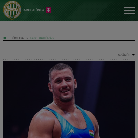
FŐOLDAL
»
TAG: BIRKÓZÁS
SZŰRÉS
Jegyek
FM YouTube +
Hírek