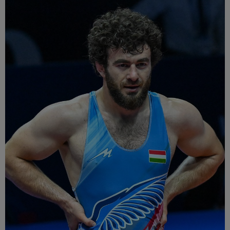
Múzeum
English