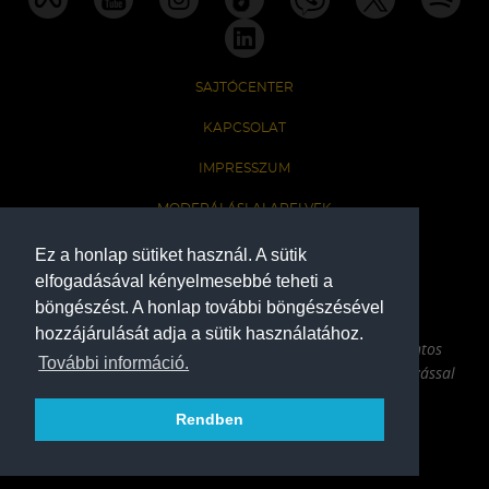
SAJTÓCENTER
KAPCSOLAT
IMPRESSZUM
MODERÁLÁSI ALAPELVEK
HONLAP ADATKEZELÉSI TÁJÉKOZTATÓ
Ez a honlap sütiket használ. A sütik
elfogadásával kényelmesebbé teheti a
böngészést. A honlap további böngészésével
A Ferencvárosi Torna Club hivatalos honlapja
hozzájárulását adja a sütik használatához.
Az oldalon található írott és képi anyagok csak a forrás pontos
További információ.
megjelölésével, internetes felhasználás esetén aktív hivatkozással
használhatóak fel.
Rendben
COPYRIGHT 2026