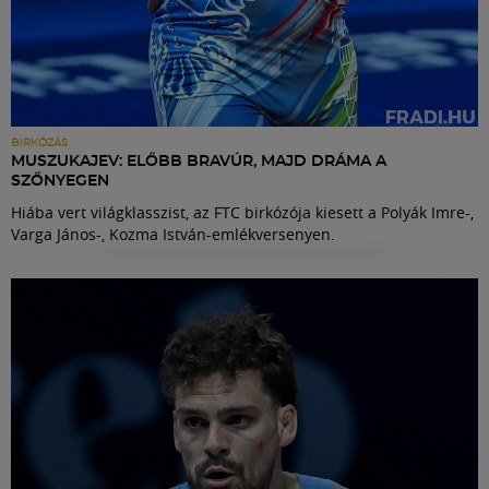
BIRKÓZÁS
MUSZUKAJEV: ELŐBB BRAVÚR, MAJD DRÁMA A
SZŐNYEGEN
Hiába vert világklasszist, az FTC birkózója kiesett a Polyák Imre-,
Varga János-, Kozma István-emlékversenyen.