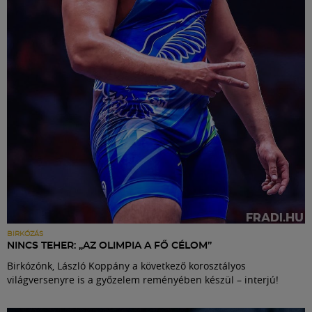
Labdarúgás
Szakosztályok
Meccscenter
Klub
Szolgáltatások
Shop
BIRKÓZÁS
NINCS TEHER: „AZ OLIMPIA A FŐ CÉLOM”
Birkózónk, László Koppány a következő korosztályos
Közösség
világversenyre is a győzelem reményében készül – interjú!