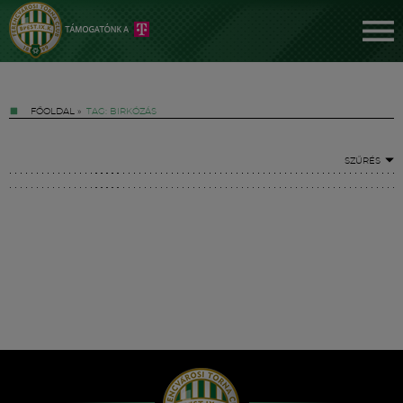
FŐOLDAL
»
TAG: BIRKÓZÁS
SZŰRÉS
Jegyek
FM YouTube +
Hírek