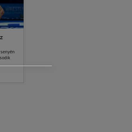
NZ
rsenyén
sodik