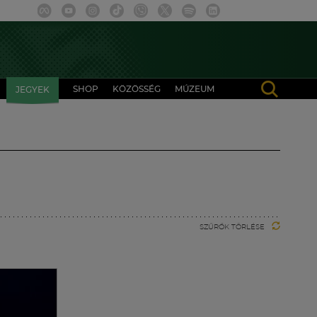
SHOP
KÖZÖSSÉG
MÚZEUM
JEGYEK
SZŰRŐK TÖRLÉSE