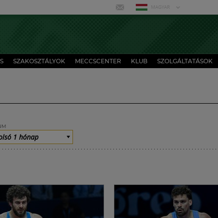
MAGYAR
S
SZAKOSZTÁLYOK
MECCSCENTER
KLUB
SZOLGÁLTATÁSOK
UM
olsó 1 hónap