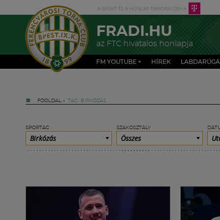
FRADI.HU
az FTC hivatalos honlapja
FM YOUTUBE +
HÍREK
LABDARÚGÁ
FŐOLDAL
»
TAG: BIRKÓZÁS
SPORTÁG
SZAKOSZTÁLY
DÁT
Birkózás
Összes
Ut