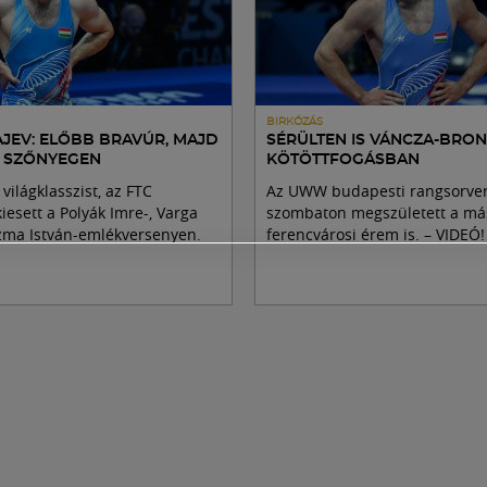
BIRKÓZÁS
JEV: ELŐBB BRAVÚR, MAJD
SÉRÜLTEN IS VÁNCZA-BRO
 SZŐNYEGEN
KÖTÖTTFOGÁSBAN
világklasszist, az FTC
Az UWW budapesti rangsorve
kiesett a Polyák Imre-, Varga
szombaton megszületett a má
ozma István-emlékversenyen.
ferencvárosi érem is. – VIDEÓ!