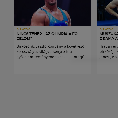
BIRKÓZÁS
BIRKÓZÁS
NINCS TEHER: „AZ OLIMPIA A FŐ
MUSZUKA
CÉLOM”
DRÁMA A
Birkózónk, László Koppány a következő
Hiába vert 
korosztályos világversenyre is a
birkózója 
győzelem reményében készül – interjú!
János-, K