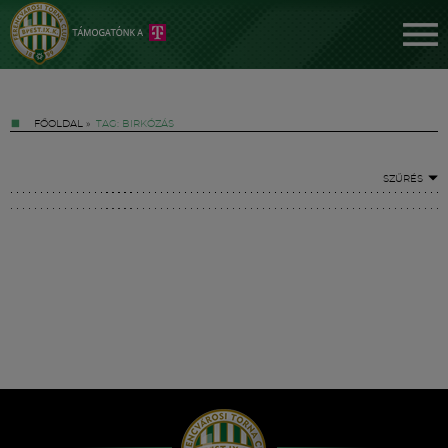
FŐOLDAL
»
TAG: BIRKÓZÁS
SZŰRÉS
Jegyek
FM YouTube +
Hírek