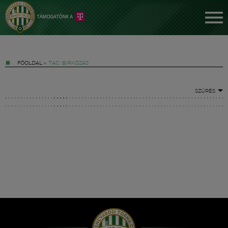
FŐOLDAL
»
TAG: BIRKÓZÁS
SZŰRÉS
Jegyek
FM YouTube +
Hírek