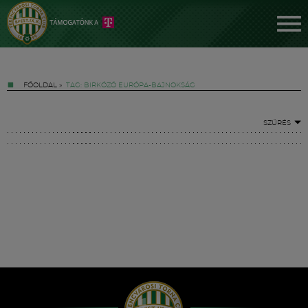
FŐOLDAL
»
TAG: BIRKÓZÓ EURÓPA-BAJNOKSÁG
SZŰRÉS
Jegyek
FM YouTube +
Hírek