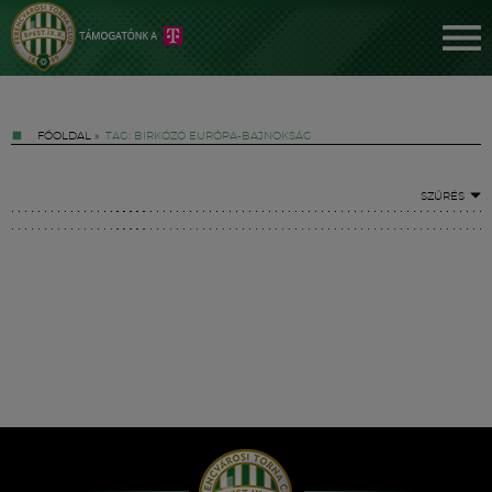
FŐOLDAL
»
TAG: BIRKÓZÓ EURÓPA-BAJNOKSÁG
SZŰRÉS
Jegyek
FM YouTube +
Hírek