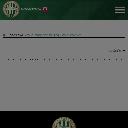
FŐOLDAL
»
TAG: BIRKÓZÓ EURÓPA-BAJNOKSÁG
SZŰRÉS
Jegyek
FM YouTube +
Hírek