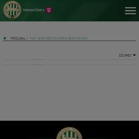
FŐOLDAL
»
TAG: BIRKÓZÓ EURÓPA-BAJNOKSÁG
SZŰRÉS
Jegyek
FM YouTube +
Hírek