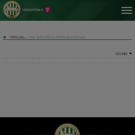
FŐOLDAL
»
TAG: BIRKÓZÓ EURÓPA-BAJNOKSÁG
SZŰRÉS
Jegyek
FM YouTube +
Hírek