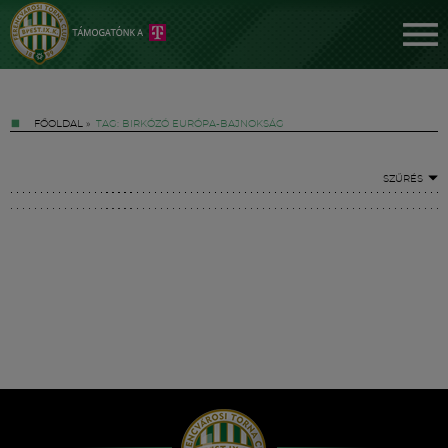
FŐOLDAL
»
TAG: BIRKÓZÓ EURÓPA-BAJNOKSÁG
SZŰRÉS
Jegyek
FM YouTube +
Hírek