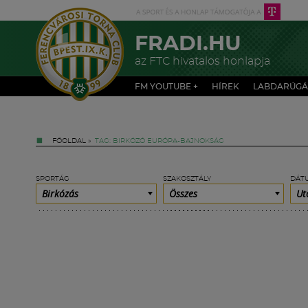
FRADI.HU
az FTC hivatalos honlapja
FM YOUTUBE +
HÍREK
LABDARÚGÁ
FŐOLDAL
»
TAG: BIRKÓZÓ EURÓPA-BAJNOKSÁG
SPORTÁG
SZAKOSZTÁLY
DÁT
Birkózás
Összes
Ut