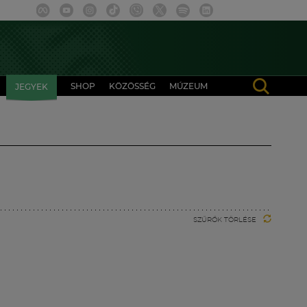
SHOP
KÖZÖSSÉG
MÚZEUM
JEGYEK
SZŰRŐK TÖRLÉSE