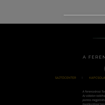
A FERE
SAJTÓCENTER
KAPCSOLA
A Ferencvárosi To
Az oldalon találha
pontos megjelölésé
hivatkozással has