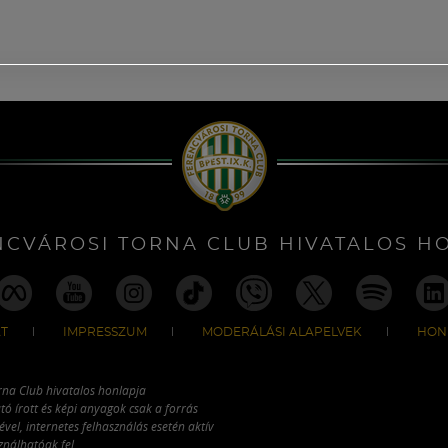
NCVÁROSI TORNA CLUB HIVATALOS H
T
IMPRESSZUM
MODERÁLÁSI ALAPELVEK
HON
rna Club hivatalos honlapja
tó írott és képi anyagok csak a forrás
vel, internetes felhasználás esetén aktív
ználhatóak fel.