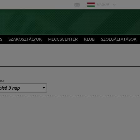
MAGYAR
S
SZAKOSZTÁLYOK
MECCSCENTER
KLUB
SZOLGÁLTATÁSOK
UM
olsó 3 nap