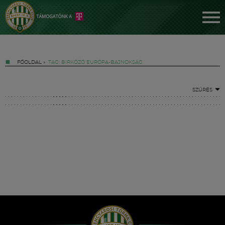
FŐOLDAL
»
TAG: BIRKÓZÓ EURÓPA-BAJNOKSÁG
SZŰRÉS
Jegyek
FM YouTube +
Hírek