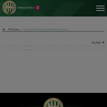
FŐOLDAL
»
TAG: BIRKÓZÓ EURÓPA-BAJNOKSÁG
SZŰRÉS
Jegyek
FM YouTube +
Hírek