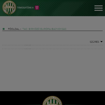
FŐOLDAL
»
TAG: BIRKÓZÓ EURÓPA-BAJNOKSÁG
SZŰRÉS
Jegyek
FM YouTube +
Hírek