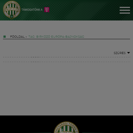
FŐOLDAL
»
TAG: BIRKÓZÓ EURÓPA-BAJNOKSÁG
SZŰRÉS
Jegyek
FM YouTube +
Hírek