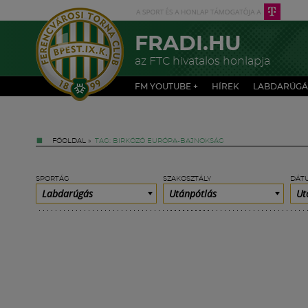
FRADI.HU
az FTC hivatalos honlapja
FM YOUTUBE +
HÍREK
LABDARÚGÁ
FŐOLDAL
»
TAG: BIRKÓZÓ EURÓPA-BAJNOKSÁG
SPORTÁG
SZAKOSZTÁLY
DÁT
Labdarúgás
Utánpótlás
Ut