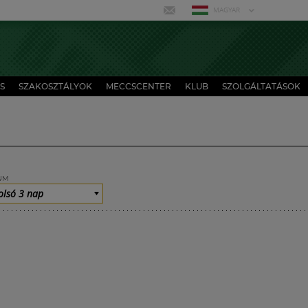
MAGYAR
S
SZAKOSZTÁLYOK
MECCSCENTER
KLUB
SZOLGÁLTATÁSOK
UM
olsó 3 nap