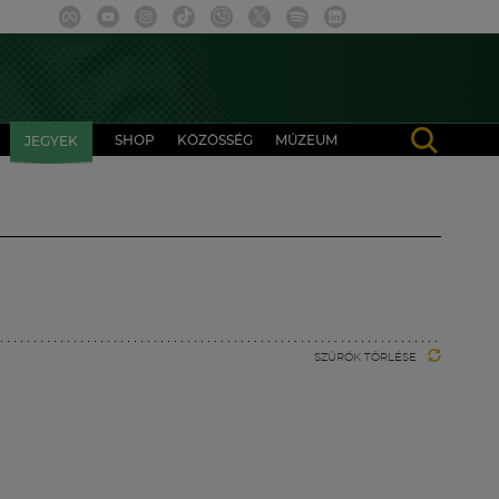
SHOP
KÖZÖSSÉG
MÚZEUM
JEGYEK
SZŰRŐK TÖRLÉSE