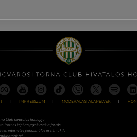
NCVÁROSI TORNA CLUB HIVATALOS H
T
IMPRESSZUM
MODERÁLÁSI ALAPELVEK
HON
rna Club hivatalos honlapja
tó írott és képi anyagok csak a forrás
vel, internetes felhasználás esetén aktív
ználhatóak fel.