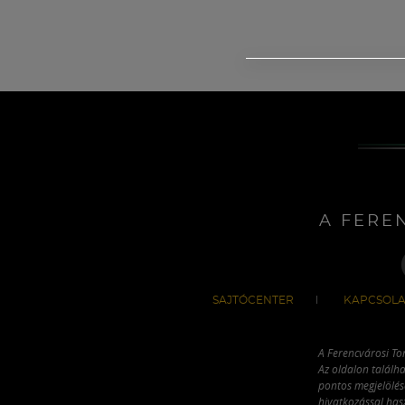
A FERE
SAJTÓCENTER
KAPCSOLA
A Ferencvárosi To
Az oldalon találha
pontos megjelölésé
hivatkozással has