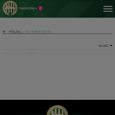
FŐOLDAL
»
TAG: BOROS DÁNIEL
SZŰRÉS
Jegyek
FM YouTube +
Hírek