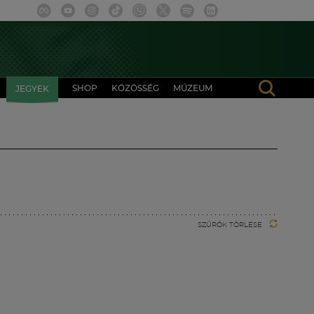
SHOP
KÖZÖSSÉG
MÚZEUM
JEGYEK
SZŰRŐK TÖRLÉSE