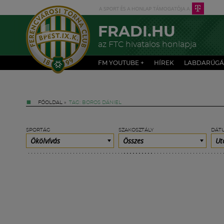
FRADI.HU
az FTC hivatalos honlapja
FM YOUTUBE +
HÍREK
LABDARÚGÁ
FŐOLDAL
»
TAG: BOROS DÁNIEL
SPORTÁG
SZAKOSZTÁLY
DÁT
Ökölvívás
Összes
Ut