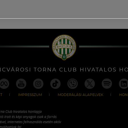
NCVÁROSI TORNA CLUB HIVATALOS H
T
IMPRESSZUM
MODERÁLÁSI ALAPELVEK
HON
rna Club hivatalos honlapja
tó írott és képi anyagok csak a forrás
vel, internetes felhasználás esetén aktív
ználhatóak fel.