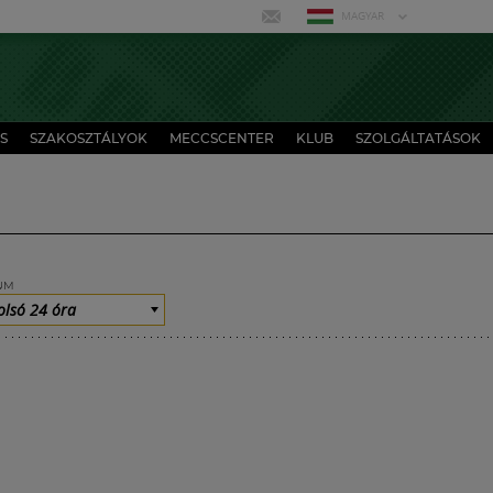
MAGYAR
S
SZAKOSZTÁLYOK
MECCSCENTER
KLUB
SZOLGÁLTATÁSOK
UM
olsó 24 óra