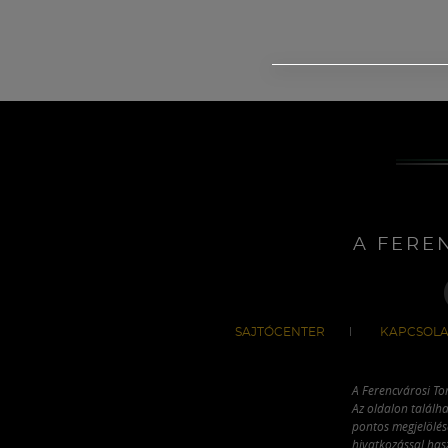
A FERE
SAJTÓCENTER
KAPCSOLA
A Ferencvárosi To
Az oldalon találha
pontos megjelölésé
hivatkozással has