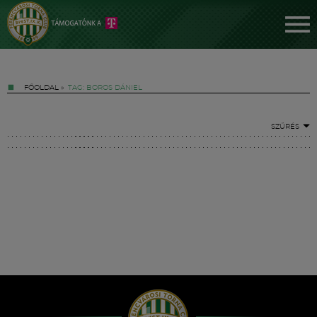
FŐOLDAL
»
TAG: BOROS DÁNIEL
SZŰRÉS
Jegyek
FM YouTube +
Hírek