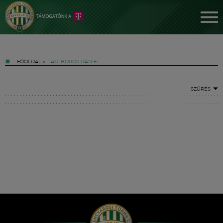
FŐOLDAL
»
TAG: BOROS DÁNIEL
SZŰRÉS
Jegyek
FM YouTube +
Hírek