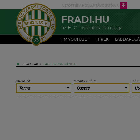
FRADI.HU
az FTC hivatalos honlapja
FM YOUTUBE +
HÍREK
LABDARÚGÁ
FŐOLDAL
»
TAG: BOROS DÁNIEL
SPORTÁG
SZAKOSZTÁLY
DÁT
Torna
Összes
Ut