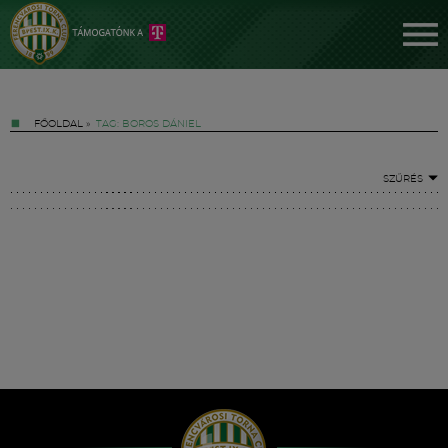
FŐOLDAL
»
TAG: BOROS DÁNIEL
SZŰRÉS
Jegyek
FM YouTube +
Hírek