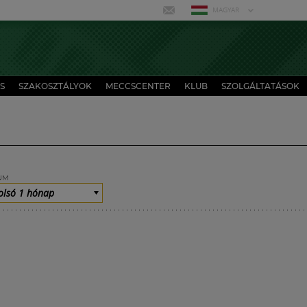
MAGYAR
S
SZAKOSZTÁLYOK
MECCSCENTER
KLUB
SZOLGÁLTATÁSOK
UM
olsó 1 hónap