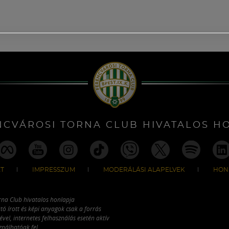
NCVÁROSI TORNA CLUB HIVATALOS H
T
IMPRESSZUM
MODERÁLÁSI ALAPELVEK
HON
rna Club hivatalos honlapja
tó írott és képi anyagok csak a forrás
vel, internetes felhasználás esetén aktív
ználhatóak fel.