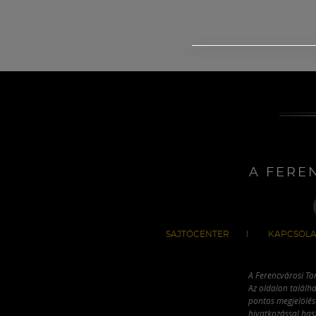
A FERE
SAJTÓCENTER
KAPCSOLA
A Ferencvárosi To
Az oldalon találha
pontos megjelölésé
hivatkozással has