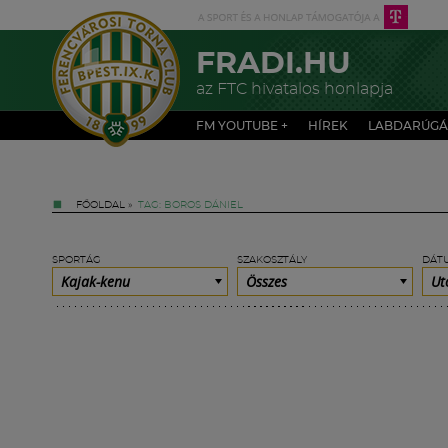
FRADI.HU
az FTC hivatalos honlapja
FM YOUTUBE +
HÍREK
LABDARÚGÁ
FŐOLDAL
»
TAG: BOROS DÁNIEL
SPORTÁG
SZAKOSZTÁLY
DÁT
Kajak-kenu
Összes
Ut