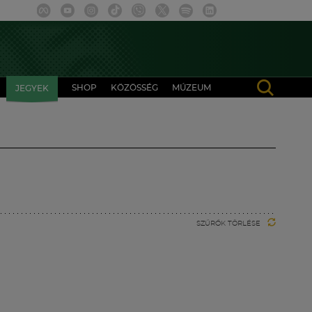
SHOP
KÖZÖSSÉG
MÚZEUM
JEGYEK
SZŰRŐK TÖRLÉSE