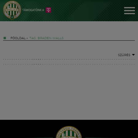
FŐOLDAL
»
TAG: BRADEN WALLS
SZŰRÉS
Jegyek
FM YouTube +
Hírek