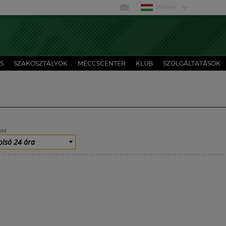
MAGYAR
S
SZAKOSZTÁLYOK
MECCSCENTER
KLUB
SZOLGÁLTATÁSOK
UM
olsó 24 óra