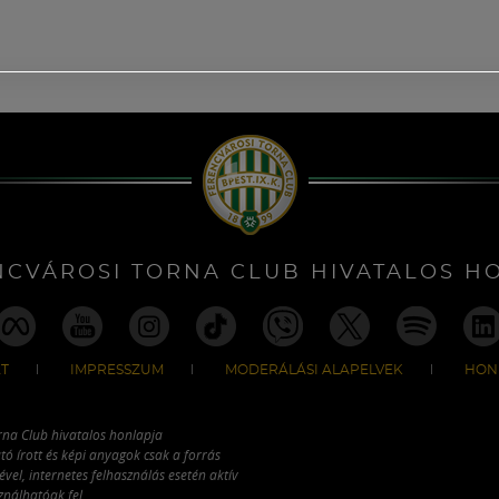
NCVÁROSI TORNA CLUB HIVATALOS H
T
IMPRESSZUM
MODERÁLÁSI ALAPELVEK
HON
rna Club hivatalos honlapja
tó írott és képi anyagok csak a forrás
vel, internetes felhasználás esetén aktív
ználhatóak fel.