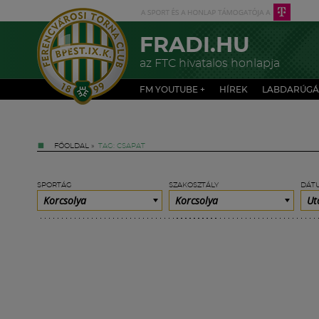
FRADI.HU
az FTC hivatalos honlapja
FM YOUTUBE +
HÍREK
LABDARÚGÁ
FŐOLDAL
»
TAG: CSAPAT
SPORTÁG
SZAKOSZTÁLY
DÁT
Korcsolya
Korcsolya
Ut