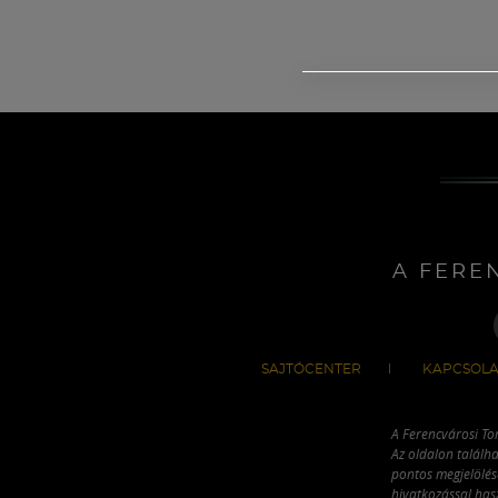
A FERE
SAJTÓCENTER
KAPCSOLA
A Ferencvárosi To
Az oldalon találha
pontos megjelölésé
hivatkozással has