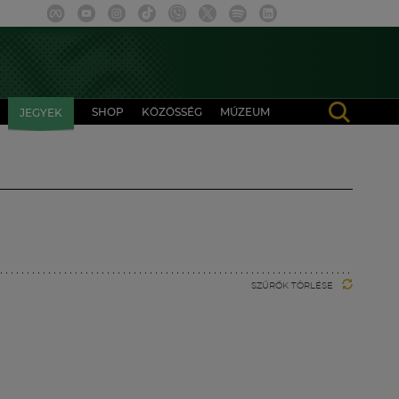
SHOP
KÖZÖSSÉG
MÚZEUM
JEGYEK
SZŰRŐK TÖRLÉSE