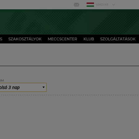
MAGYAR
S
SZAKOSZTÁLYOK
MECCSCENTER
KLUB
SZOLGÁLTATÁSOK
UM
olsó 3 nap