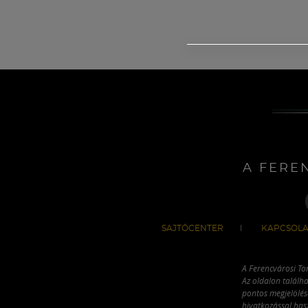
A FERE
SAJTÓCENTER
KAPCSOLA
A Ferencvárosi To
Az oldalon találha
pontos megjelölésé
hivatkozással has