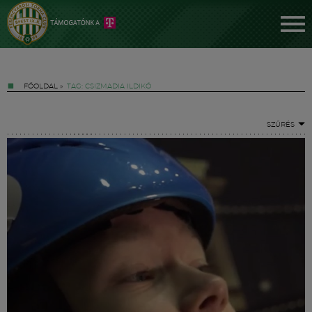
FŐOLDAL
»
TAG: CSIZMADIA ILDIKÓ
SZŰRÉS
Jegyek
FM YouTube +
Hírek