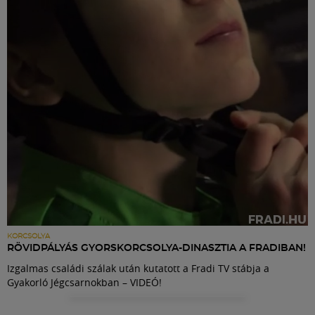
Labdarúgás
Szakosztályok
Meccscenter
Klub
Szolgáltatások
Shop
KORCSOLYA
RÖVIDPÁLYÁS GYORSKORCSOLYA-DINASZTIA A FRADIBAN!
Izgalmas családi szálak után kutatott a Fradi TV stábja a
Közösség
Gyakorló Jégcsarnokban – VIDEÓ!