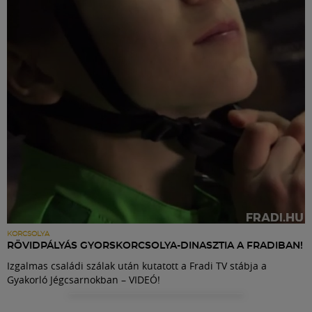
Labdarúgás
Szakosztályok
Meccscenter
Klub
Szolgáltatások
Shop
KORCSOLYA
RÖVIDPÁLYÁS GYORSKORCSOLYA-DINASZTIA A FRADIBAN!
Izgalmas családi szálak után kutatott a Fradi TV stábja a
Közösség
Gyakorló Jégcsarnokban – VIDEÓ!