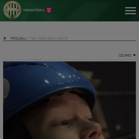
FŐOLDAL
»
TAG: CSIZMADIA ILDIKÓ
SZŰRÉS
Jegyek
FM YouTube +
Hírek