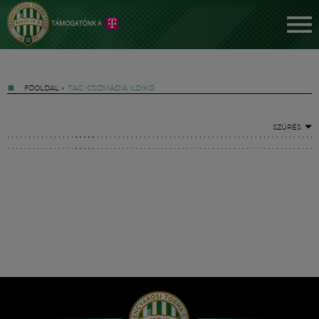
FŐOLDAL
»
TAG: CSIZMADIA ILDIKÓ
SZŰRÉS
Jegyek
FM YouTube +
Hírek