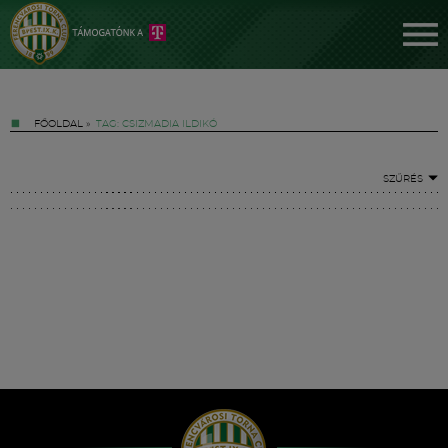
FŐOLDAL
»
TAG: CSIZMADIA ILDIKÓ
SZŰRÉS
Jegyek
FM YouTube +
Hírek