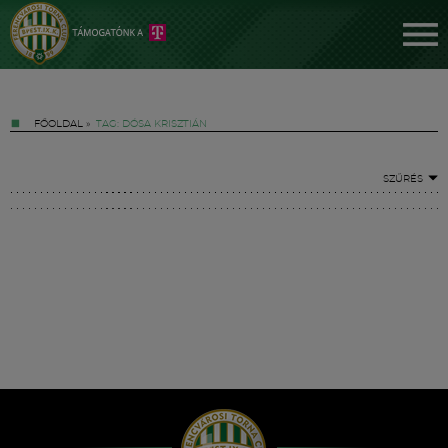
FŐOLDAL
»
TAG: DÓSA KRISZTIÁN
SZŰRÉS
Jegyek
FM YouTube +
Hírek