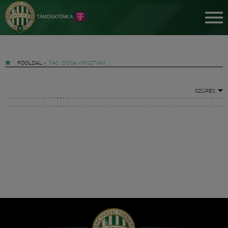
FŐOLDAL
»
TAG: DÓSA KRISZTIÁN
SZŰRÉS
Jegyek
FM YouTube +
Hírek