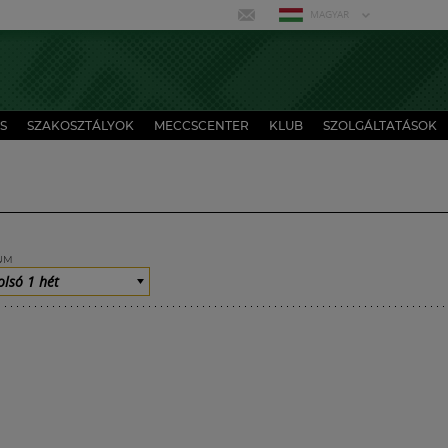
MAGYAR
S
SZAKOSZTÁLYOK
MECCSCENTER
KLUB
SZOLGÁLTATÁSOK
UM
olsó 1 hét