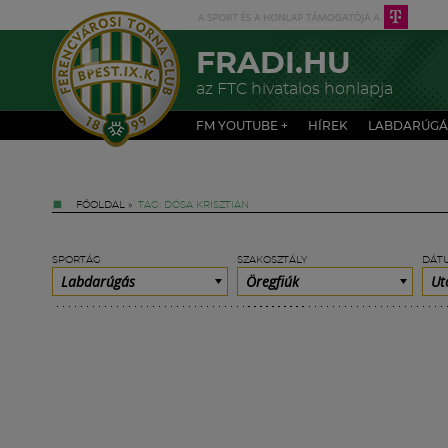
FRADI.HU
az FTC hivatalos honlapja
FM YOUTUBE +
HÍREK
LABDARÚGÁ
FŐOLDAL
»
TAG: DÓSA KRISZTIÁN
SPORTÁG
SZAKOSZTÁLY
DÁT
Labdarúgás
Öregfiúk
Ut