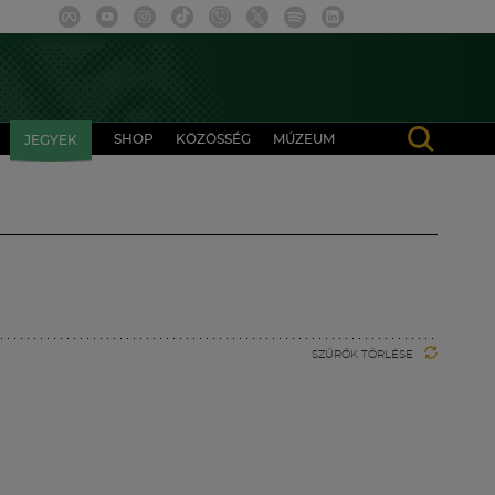
SHOP
KÖZÖSSÉG
MÚZEUM
JEGYEK
SZŰRŐK TÖRLÉSE