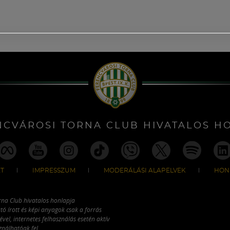
NCVÁROSI TORNA CLUB HIVATALOS H
T
IMPRESSZUM
MODERÁLÁSI ALAPELVEK
HON
rna Club hivatalos honlapja
tó írott és képi anyagok csak a forrás
vel, internetes felhasználás esetén aktív
ználhatóak fel.