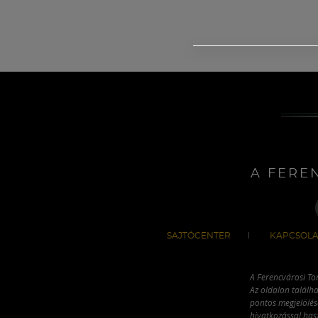
A FERE
SAJTÓCENTER
KAPCSOLA
A Ferencvárosi To
Az oldalon találha
pontos megjelölésé
hivatkozással has