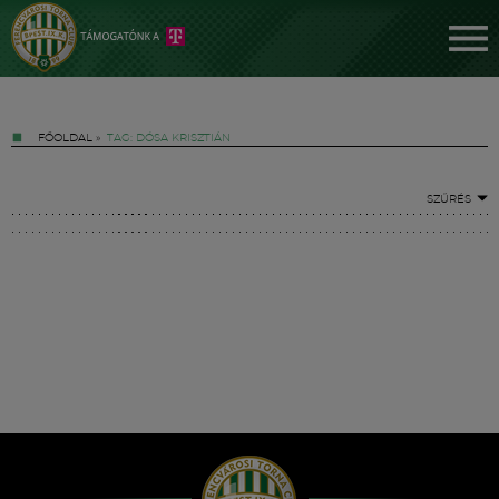
FŐOLDAL
»
TAG: DÓSA KRISZTIÁN
SZŰRÉS
Jegyek
FM YouTube +
Hírek