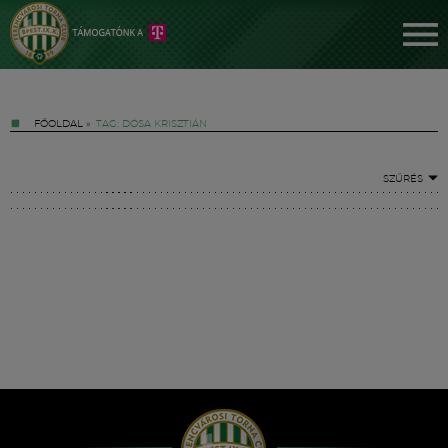
FŐOLDAL
»
TAG: DÓSA KRISZTIÁN
SZŰRÉS
Jegyek
FM YouTube +
Hírek