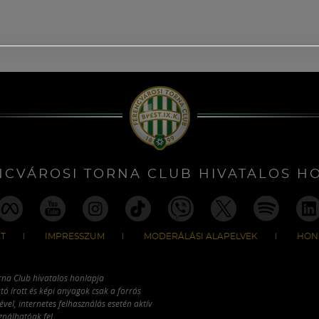
NCVÁROSI TORNA CLUB HIVATALOS H
T
IMPRESSZUM
MODERÁLÁSI ALAPELVEK
HON
rna Club hivatalos honlapja
tó írott és képi anyagok csak a forrás
vel, internetes felhasználás esetén aktív
ználhatóak fel.