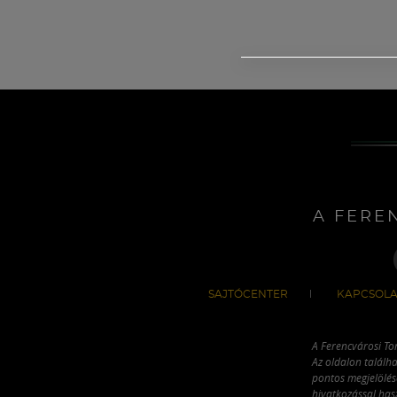
A FERE
SAJTÓCENTER
KAPCSOLA
A Ferencvárosi To
Az oldalon találha
pontos megjelölésé
hivatkozással has