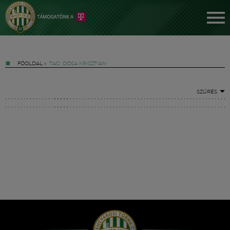
FŐOLDAL
»
TAG: DÓSA KRISZTIÁN
SZŰRÉS
Jegyek
FM YouTube +
Hírek