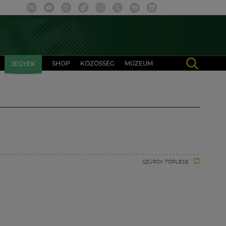
SHOP
KÖZÖSSÉG
MÚZEUM
JEGYEK
SZŰRŐK TÖRLÉSE