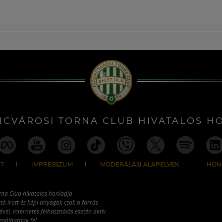
NCVÁROSI TORNA CLUB HIVATALOS H
T
IMPRESSZUM
MODERÁLÁSI ALAPELVEK
HON
rna Club hivatalos honlapja
tó írott és képi anyagok csak a forrás
vel, internetes felhasználás esetén aktív
ználhatóak fel.