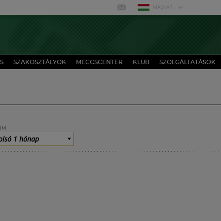
MAGYAR
S
SZAKOSZTÁLYOK
MECCSCENTER
KLUB
SZOLGÁLTATÁSOK
UM
olsó 1 hónap