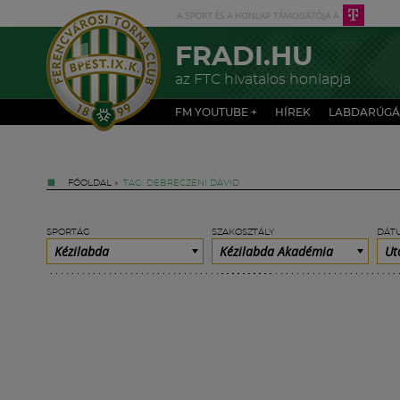
FRADI.HU
az FTC hivatalos honlapja
FM YOUTUBE +
HÍREK
LABDARÚGÁ
FŐOLDAL
»
TAG: DEBRECZENI DÁVID
SPORTÁG
SZAKOSZTÁLY
DÁT
Kézilabda
Kézilabda Akadémia
Ut