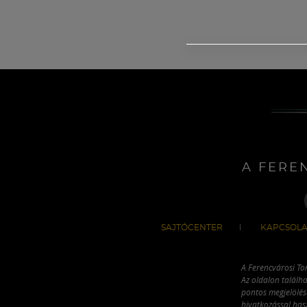
A FERE
SAJTÓCENTER
KAPCSOLA
A Ferencvárosi To
Az oldalon találha
pontos megjelölésé
hivatkozással has