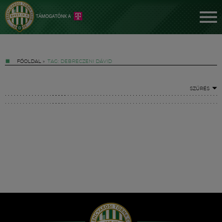
FŐOLDAL
»
TAG: DEBRECZENI DÁVID
SZŰRÉS
Jegyek
FM YouTube +
Hírek