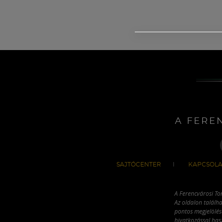
A FERE
SAJTÓCENTER
KAPCSOLA
A Ferencvárosi To
Az oldalon találha
pontos megjelölésé
hivatkozással has