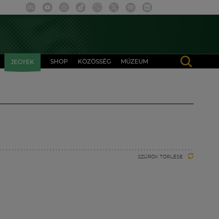
SHOP
KÖZÖSSÉG
MÚZEUM
JEGYEK
SZŰRŐK TÖRLÉSE