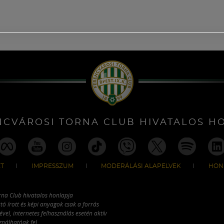
NCVÁROSI TORNA CLUB HIVATALOS H
T
IMPRESSZUM
MODERÁLÁSI ALAPELVEK
HON
rna Club hivatalos honlapja
tó írott és képi anyagok csak a forrás
vel, internetes felhasználás esetén aktív
ználhatóak fel.