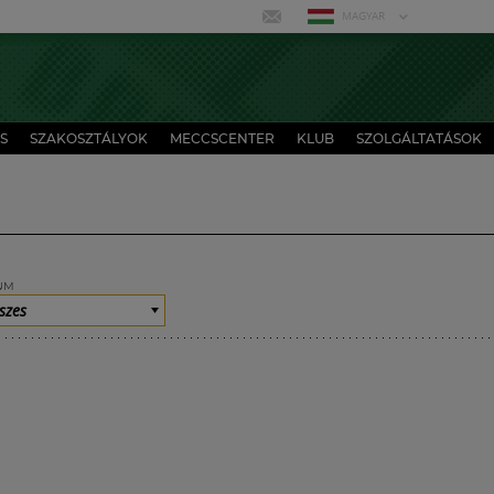
MAGYAR
S
SZAKOSZTÁLYOK
MECCSCENTER
KLUB
SZOLGÁLTATÁSOK
UM
szes