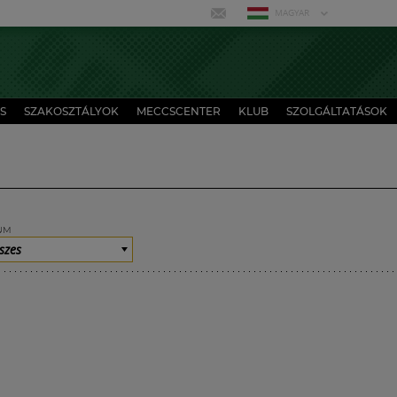
MAGYAR
S
SZAKOSZTÁLYOK
MECCSCENTER
KLUB
SZOLGÁLTATÁSOK
UM
szes