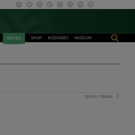
SHOP
KÖZÖSSÉG
MÚZEUM
JEGYEK
SZŰRŐK TÖRLÉSE