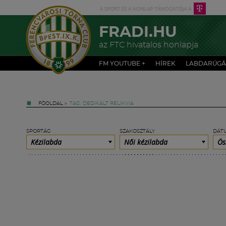
FRADI.HU
az FTC hivatalos honlapja
FM YOUTUBE +
HÍREK
LABDARÚGÁ
FŐOLDAL
»
TAG: DEDIKÁLT RELIKVIA
SPORTÁG
SZAKOSZTÁLY
DÁT
Kézilabda
Női kézilabda
Ös