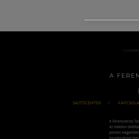
A FERE
SAJTÓCENTER
KAPCSOLA
A Ferencvárosi To
Az oldalon találha
pontos megjelölésé
hivatkozással has