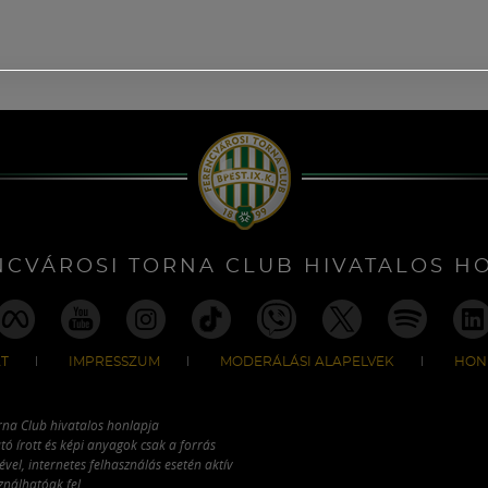
NCVÁROSI TORNA CLUB HIVATALOS H
T
IMPRESSZUM
MODERÁLÁSI ALAPELVEK
HON
rna Club hivatalos honlapja
tó írott és képi anyagok csak a forrás
vel, internetes felhasználás esetén aktív
ználhatóak fel.