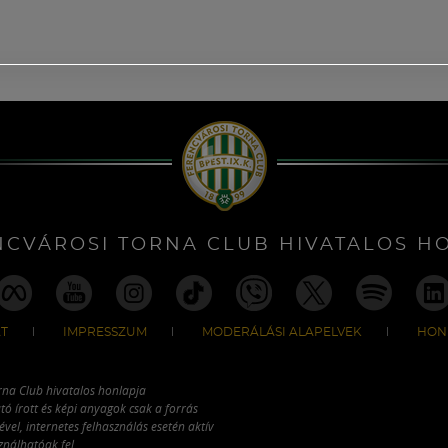
NCVÁROSI TORNA CLUB HIVATALOS H
T
IMPRESSZUM
MODERÁLÁSI ALAPELVEK
HON
rna Club hivatalos honlapja
tó írott és képi anyagok csak a forrás
vel, internetes felhasználás esetén aktív
ználhatóak fel.