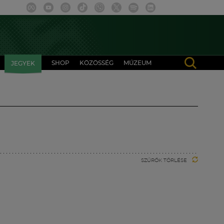
SHOP
KÖZÖSSÉG
MÚZEUM
JEGYEK
SZŰRŐK TÖRLÉSE