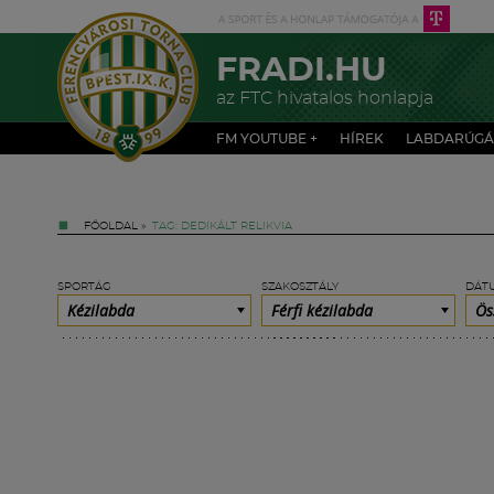
FRADI.HU
az FTC hivatalos honlapja
FM YOUTUBE +
HÍREK
LABDARÚGÁ
FŐOLDAL
»
TAG: DEDIKÁLT RELIKVIA
SPORTÁG
SZAKOSZTÁLY
DÁT
Kézilabda
Férfi kézilabda
Ös