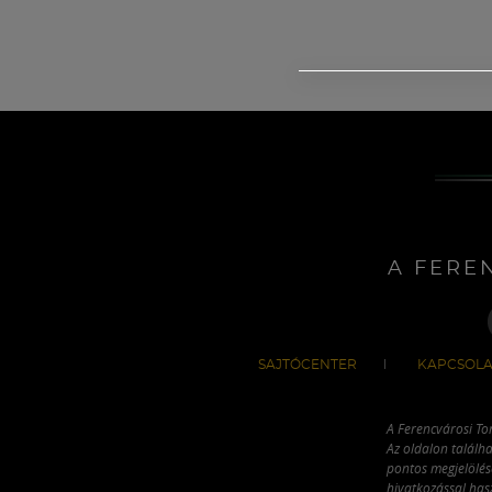
A FERE
SAJTÓCENTER
KAPCSOLA
A Ferencvárosi To
Az oldalon találha
pontos megjelölésé
hivatkozással has