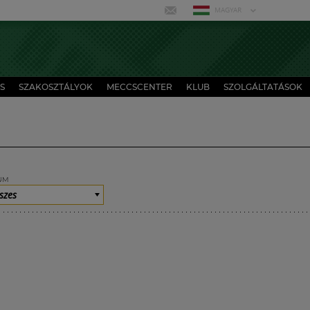
MAGYAR
S
SZAKOSZTÁLYOK
MECCSCENTER
KLUB
SZOLGÁLTATÁSOK
UM
szes