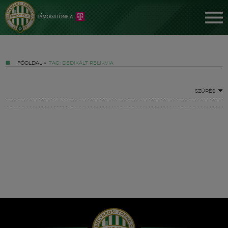
FŐOLDAL
»
TAG: DEDIKÁLT RELIKVIA
SZŰRÉS
Jegyek
FM YouTube +
Hírek