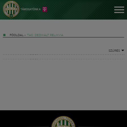
FŐOLDAL
»
TAG: DEDIKÁLT RELIKVIA
SZŰRÉS
Jegyek
FM YouTube +
Hírek