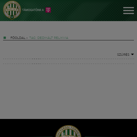
FŐOLDAL
»
TAG: DEDIKÁLT RELIKVIA
SZŰRÉS
Jegyek
FM YouTube +
Hírek