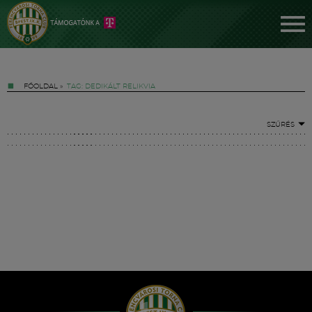
FŐOLDAL
»
TAG: DEDIKÁLT RELIKVIA
SZŰRÉS
Jegyek
FM YouTube +
Hírek